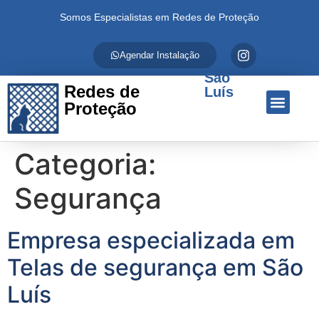
Somos Especialistas em Redes de Proteção
Agendar Instalação
São
Redes de
Luís
Proteção
Quem Somos
Redes de Proteção
Fale Conosco
Categoria:
Segurança
Empresa especializada em
Telas de segurança em São
Luís