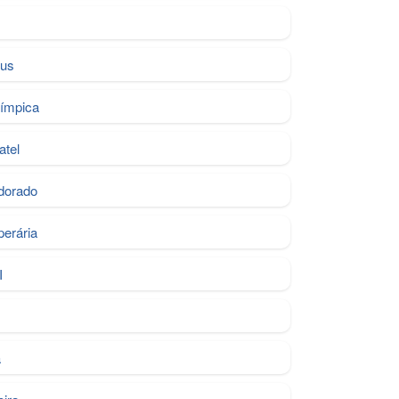
us
límpica
atel
dorado
erária
I
ã