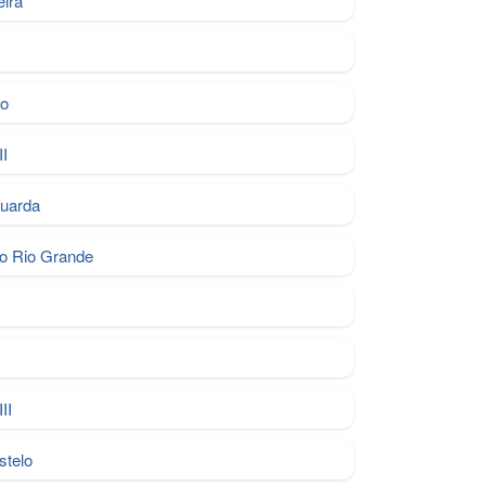
eira
lo
II
Guarda
o Rio Grande
II
stelo