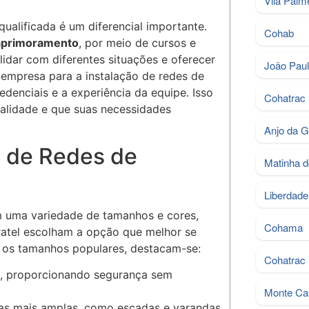
Vila Palm
ualificada é um diferencial importante.
Cohab
aprimoramento
, por meio de cursos e
lidar com diferentes situações e oferecer
João Pau
 empresa para a instalação de redes de
edenciais e a experiência da equipe. Isso
Cohatrac 
alidade e que suas necessidades
Anjo da 
 de Redes de
Matinha d
Liberdade
m uma variedade de tamanhos e cores,
Cohama
atel escolham a opção que melhor se
e os tamanhos populares, destacam-se:
Cohatrac I
as, proporcionando segurança sem
Monte Ca
as mais amplas, como escadas e varandas