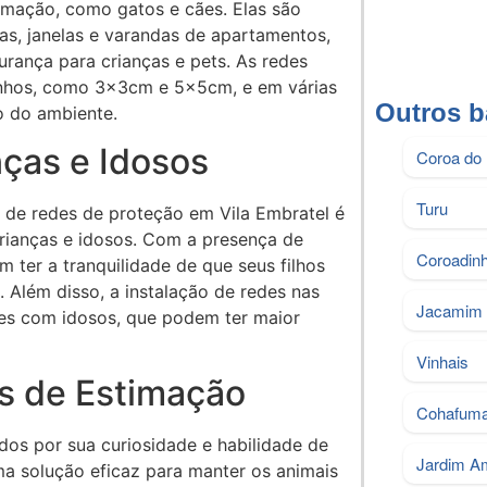
imação, como gatos e cães. Elas são
as, janelas e varandas de apartamentos,
ança para crianças e pets. As redes
nhos, como 3x3cm e 5x5cm, e em várias
Outros b
o do ambiente.
ças e Idosos
Coroa do
Turu
o de redes de proteção em Vila Embratel é
rianças e idosos. Com a presença de
Coroadin
m ter a tranquilidade de que seus filhos
 Além disso, a instalação de redes nas
Jacamim
tes com idosos, que podem ter maior
Vinhais
s de Estimação
Cohafum
dos por sua curiosidade e habilidade de
Jardim A
ma solução eficaz para manter os animais