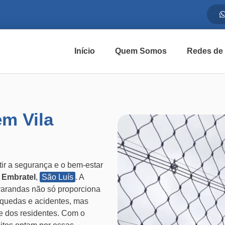
Início
Quem Somos
Redes de
m Vila
ir a segurança e o bem-estar
a Embratel
,
São Luís
. A
varandas não só proporciona
 quedas e acidentes, mas
de dos residentes. Com o