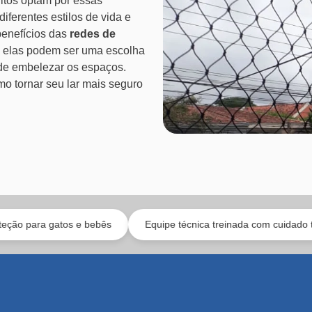
tos optam por essas
iferentes estilos de vida e
benefícios das
redes de
 elas podem ser uma escolha
m de embelezar os espaços.
o tornar seu lar mais seguro
tos e bebês
Equipe técnica treinada com cuidado técnico