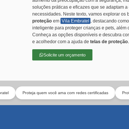
aumento da preocupação com a segurança, mui
soluções práticas e eficazes que se adaptam a d
necessidades. Neste texto, vamos explorar os 
proteção
em
Vila Embratel
, destacando como
inteligente para proteger crianças e pets, alé
Conheça as opções disponíveis e descubra com
e acolhedor com a ajuda de
telas de proteção
.
Solicite um orçamento
roteja quem você ama com redes certificadas
Proteção para ga