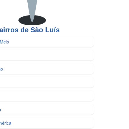
airros de São Luís
 Meio
ho
a
mérica