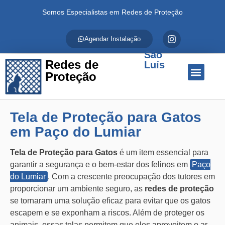
Somos Especialistas em Redes de Proteção
Agendar Instalação
São
Redes de
Luís
Proteção
Quem Somos
Redes de Proteção
Fale Conosco
Tela de Proteção para Gatos
em Paço do Lumiar
Tela de Proteção para Gatos
é um item essencial para
garantir a segurança e o bem-estar dos felinos em
Paço
do Lumiar
. Com a crescente preocupação dos tutores em
proporcionar um ambiente seguro, as
redes de proteção
se tornaram uma solução eficaz para evitar que os gatos
escapem e se exponham a riscos. Além de proteger os
animais, essas telas permitem que eles aproveitem o ar