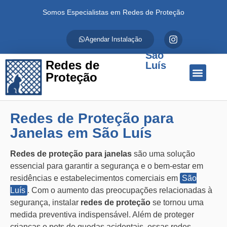
Somos Especialistas em Redes de Proteção
Agendar Instalação
São
Redes de
Luís
Proteção
Quem Somos
Redes de Proteção
Fale Conosco
Redes de Proteção para
Janelas em São Luís
Redes de proteção para janelas
são uma solução
essencial para garantir a segurança e o bem-estar em
residências e estabelecimentos comerciais em
São
Luís
. Com o aumento das preocupações relacionadas à
segurança, instalar
redes de proteção
se tornou uma
medida preventiva indispensável. Além de proteger
crianças e pets de quedas acidentais, essas redes